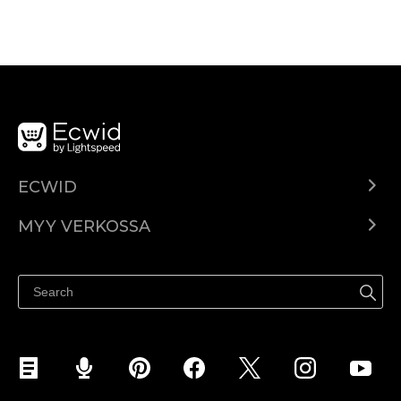
ECWID
Ecwid.com
MYY VERKOSSA
Hinnoittelu
Myy kaikkialla
Ohjekeskus
Myy Facebookissa
Myy Instagramissa