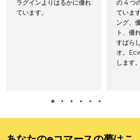
ラグインよりはるかに優れ
の 4 
ています。
ていま
ング、
ト、優
すばらし
オ。Ec
します。
あなたのeコマースの夢はこ