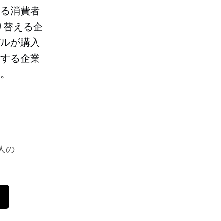
頼る消費者
り替える企
デルが購入
用する企業
す。
人の