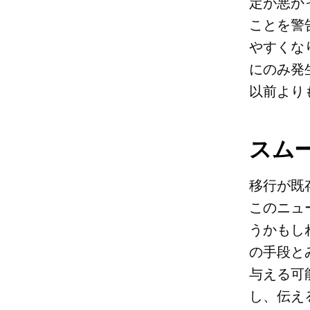
定が悪か
ことを警
やすくな
にのみ発
以前より
スム
移行が既
このニュ
うかもし
の手段と
与える可
し、伝え