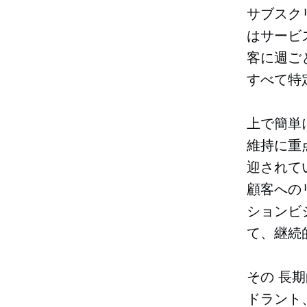
サブスク
はサービ
客に週ご
すべて特
上で簡単
維持に重
迎されて
顧客への
ションビ
て、継続
その
長期
ドラント