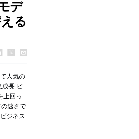
モデ
替える
って人気の
急成長
ビ
ーを上回っ
倍の速さで
なビジネス