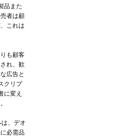
製品また
販売者は顧
が、これは
よりも顧客
とされ、歓
的な広告と
スクリプ
者に変え
す。
ルは、デオ
的に必需品