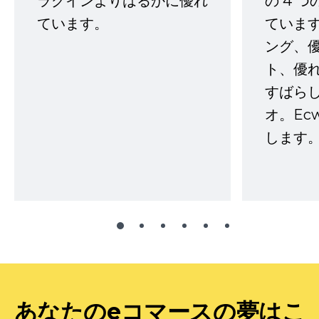
ラグインよりはるかに優れ
の 4 
ています。
ていま
ング、
ト、優
すばらし
オ。Ec
します。
あなたのeコマースの夢はこ