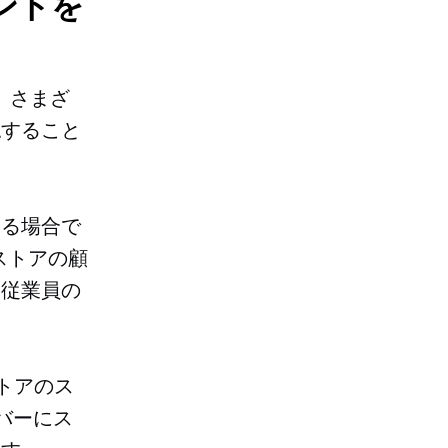
ントを
、さまざ
認すること
ある場合で
ストアの顧
た従業員の
 ストアのス
バーにス