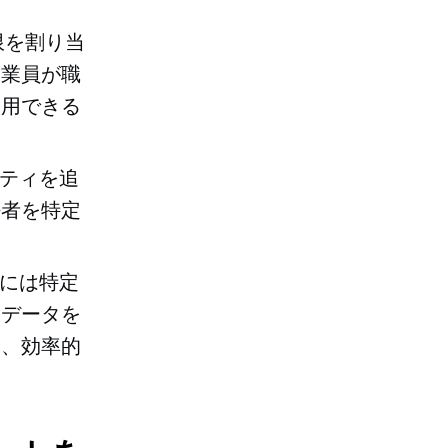
限を割り当
従業員が職
使用できる
ビティを追
任者を特定
員には特定
なデータを
く、効率的