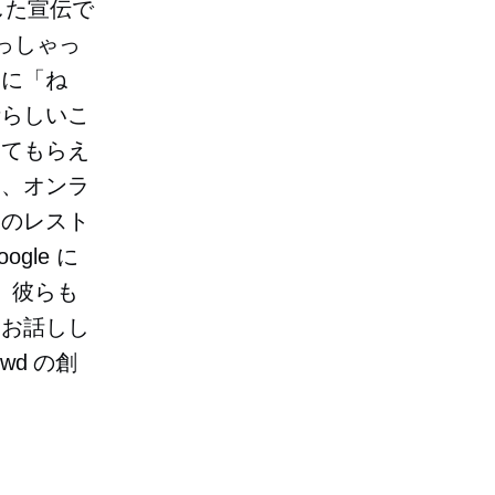
した宣伝で
っしゃっ
達に「ね
晴らしいこ
えてもらえ
も、オンラ
そのレスト
le に
、彼らも
てお話しし
wd の創