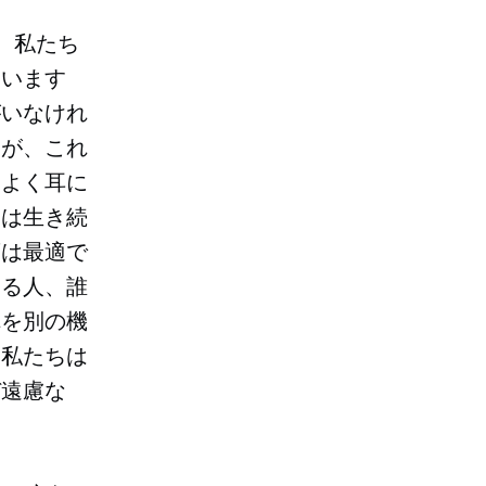
。私たち
ています
がいなけれ
すが、これ
はよく耳に
ーは生き続
葉は最適で
ある人、誰
れを別の機
ら私たちは
ぞ遠慮な