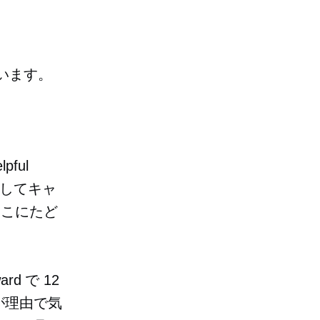
います。
ful
者としてキャ
そこにたど
d で 12
が理由で気