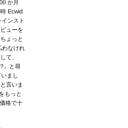
0 か月
Ecwid
 をインスト
レビューを
はちょっと
払わなけれ
絡して、
?」と尋
言いまし
」と言いま
れをもっと
な価格で十