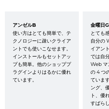
アンゼルB
金曜日G
使い方はとても簡単で、テ
とても
クノロジーに疎いクライア
自分の 
ントでも使いこなせます。
イアン
インストールもセットアッ
では自
プも簡単。他のショッププ
Web 
ラグインよりはるかに優れ
の 4 
ています。
ていま
ング、
ト、優
すばらし