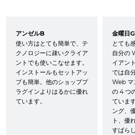
アンゼルB
金曜日G
使い方はとても簡単で、テ
とても
クノロジーに疎いクライア
自分の 
ントでも使いこなせます。
イアン
インストールもセットアッ
では自
プも簡単。他のショッププ
Web 
ラグインよりはるかに優れ
の 4 
ています。
ていま
ング、
ト、優
すばらし