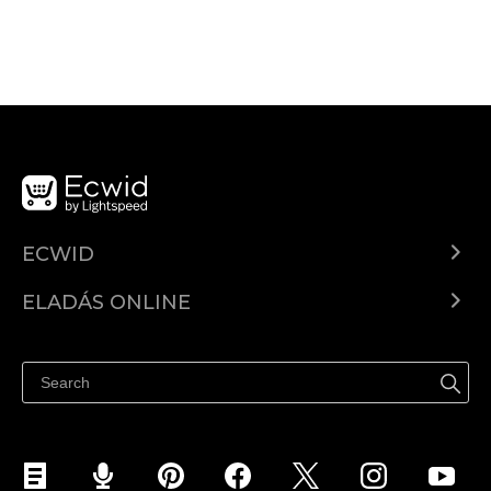
ECWID
Ecwid.com
ELADÁS ONLINE
Árkalkuláció
Eladni mindenhol
Súgó
Eladás a Facebookon
Eladás Instagramon