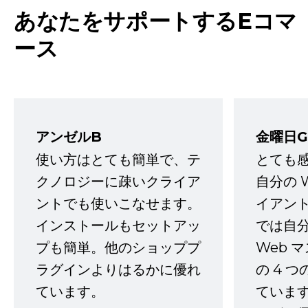
あなたをサポートするEコマ
ース
アンゼルB
金曜日G
使い方はとても簡単で、テ
とても
クノロジーに疎いクライア
自分の 
ントでも使いこなせます。
イアン
インストールもセットアッ
では自
プも簡単。他のショッププ
Web 
ラグインよりはるかに優れ
の 4 
ています。
ていま