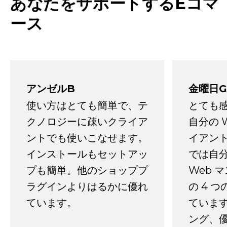
あなたをサポートするEコマ
ース
アンゼルB
金曜日G
使い方はとても簡単で、テ
とても
クノロジーに疎いクライア
自分の 
ントでも使いこなせます。
イアン
インストールもセットアッ
では自
プも簡単。他のショッププ
Web 
ラグインよりはるかに優れ
の 4 
ています。
ていま
ング、