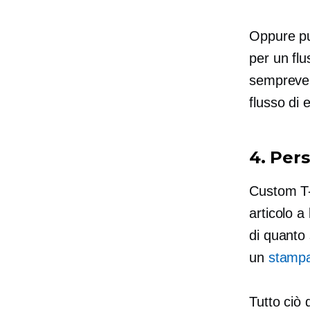
Oppure p
per un flu
semprever
flusso di 
4. Per
Custom
T
articolo a
di quanto
un
stampa
Tutto ciò 