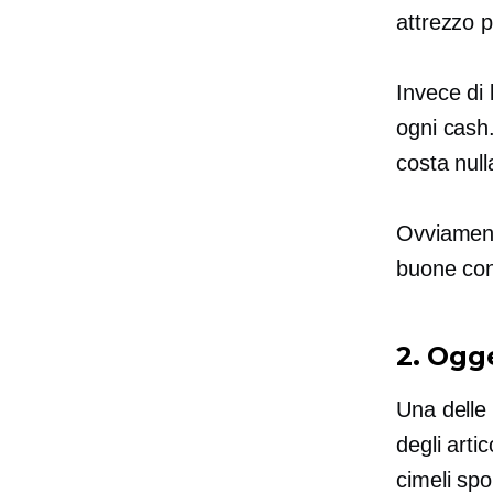
attrezzo p
Invece di 
ogni cash.
costa null
Ovviament
buone con
2. Ogge
Una delle 
degli arti
cimeli spo