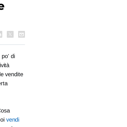
e
po' di
vità
le vendite
erta
Cosa
uoi
vendi