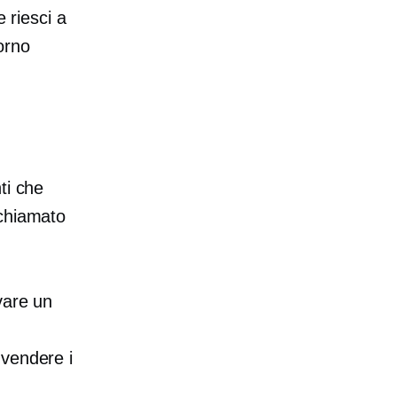
e riesci a
torno
ti che
 chiamato
vare un
 vendere i