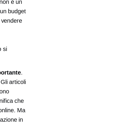
 non è un
n un budget
a vendere
 si
portante
.
li articoli
sono
nifica che
online. Ma
azione in