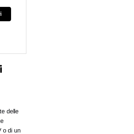
i
i
e delle
te
V o di un