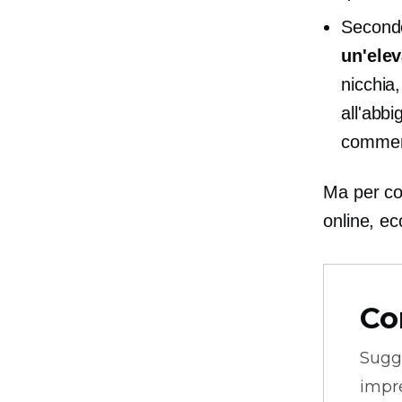
Second
un'ele
nicchia
all'abbi
commerc
Ma per co
online, ec
Co
Sugg
impre