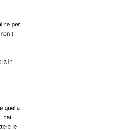
nline per
non ti
ra in
 è quella
, dai
tere le