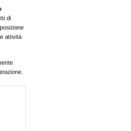
o
ti di
pposizione
e attività
mente
derazione.