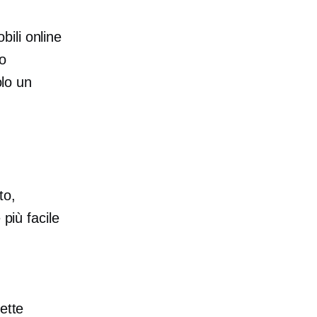
ili online
to
lo un
to,
più facile
ette