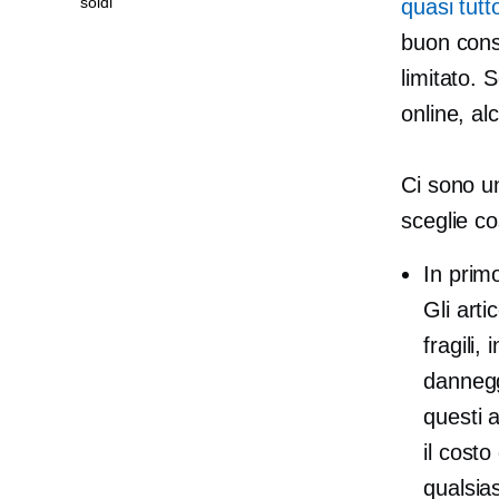
soldi
quasi tutt
buon consi
limitato. 
online, alc
Ci sono un
sceglie c
In prim
Gli arti
fragili
dannegg
questi 
il cost
qualsia