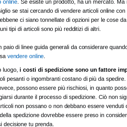
o online
. Se esiste un prodotto, ha un mercato. Ma
glio se stai cercando di vendere articoli online co
Sebbene ci siano tonnellate di opzioni per le cose d
uni tipi di articoli sono più redditizi di altri.
 paio di linee guida generali da considerare quando
osa
vendere online
.
o luogo,
i costi di spedizione sono un fattore im
coli pesanti o ingombranti costano di più da spedire. G
, invece, possono essere più rischiosi, in quanto pos
iarsi durante il processo di spedizione. Ciò non sig
articoli non possano o non debbano essere venduti 
o della spedizione dovrebbe essere preso in consider
si decisione tu prenda.