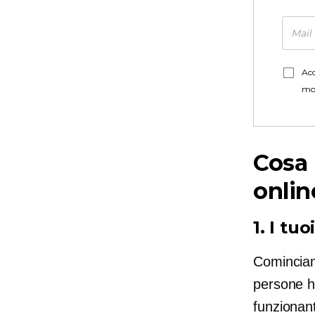
Acc
mo
Cosa 
onlin
1. I tu
Cominciam
persone ha
funzionant