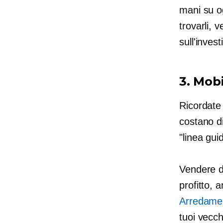
mani su og
trovarli, 
sull'inve
3. Mobi
Ricordate 
costano d
"linea gui
Vendere de
profitto, 
Arredame
tuoi vecch