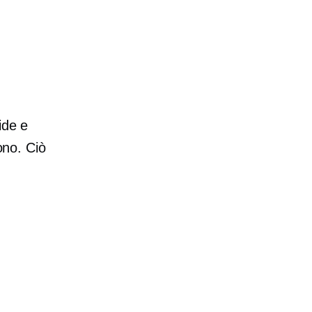
ide e
ono. Ciò