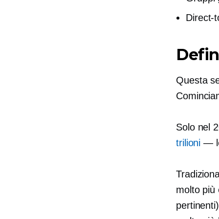
Direct-
Defin
Questa se
Comincia
Solo nel 
trilioni
— le
Tradizion
molto più 
pertinenti