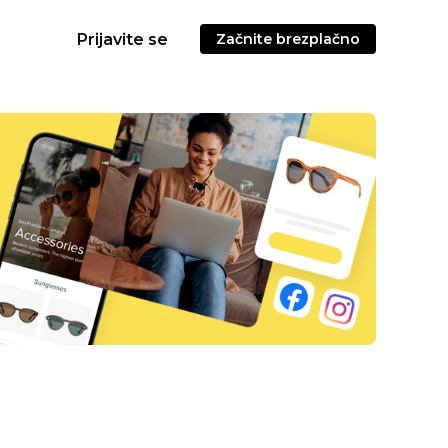
Prijavite se
Začnite brezplačno