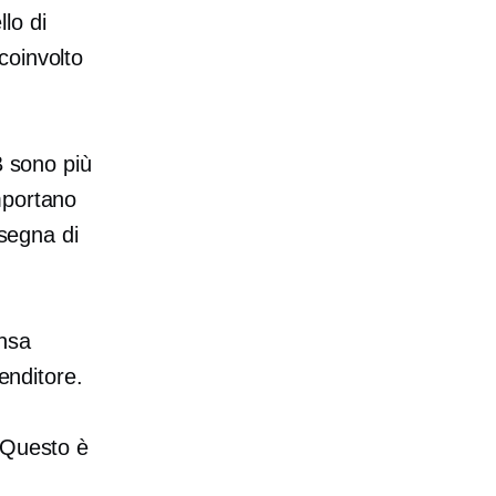
lo di
coinvolto
B sono più
mportano
nsegna di
nsa
enditore.
 Questo è