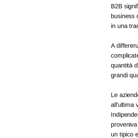
B2B signi
business 
in una tr
A differen
complicat
quantità d
grandi qua
Le aziend
all'ultima
Indipende
proveniva
un tipico