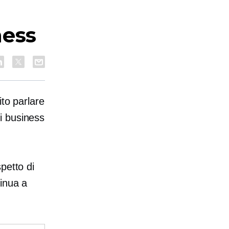
ness
ito parlare
i business
petto di
inua a