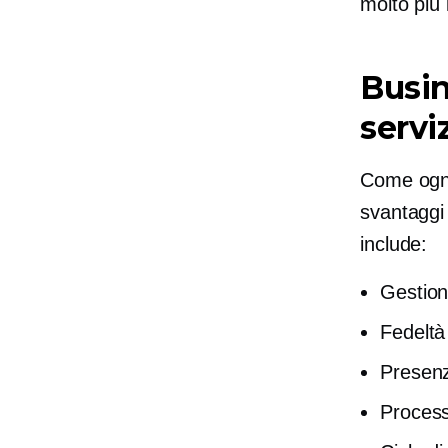
molto più 
Busin
servi
Come ogni 
svantaggi 
include:
Gestion
Fedeltà 
Presenz
Process