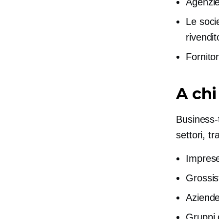
Agenzie
Le soci
rivendit
Fornitor
A chi
Business-
settori, tr
Imprese
Grossis
Aziend
Gruppi g