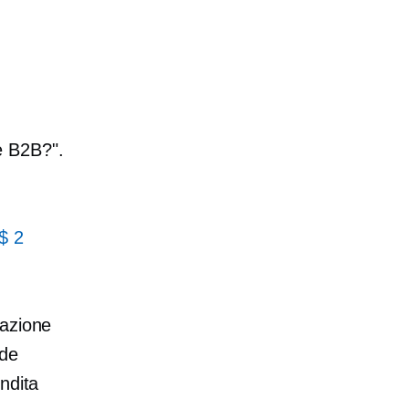
e B2B?".
$ 2
sazione
nde
endita