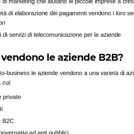
 di marketing che aiutano le piccole imprese a cre
età di elaborazione dei pagamenti vendono i loro ser
ori
i di servizi di telecomunicazione per le aziende
 vendono le aziende B2B?
to-business
le aziende vendono a una varietà di az
a cui:
 private
ti
e B2C
overnativi ed enti pubblici