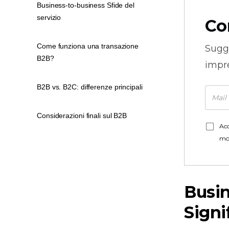
Business-to-business Sfide del
servizio
Co
Come funziona una transazione
Sugg
B2B?
impre
B2B vs. B2C: differenze principali
Considerazioni finali sul B2B
Acc
mo
Busin
Signi