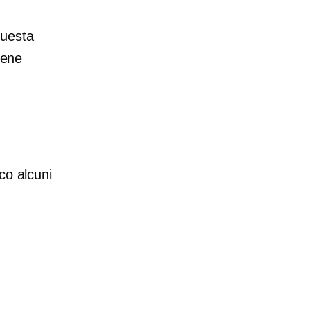
questa
iene
co alcuni