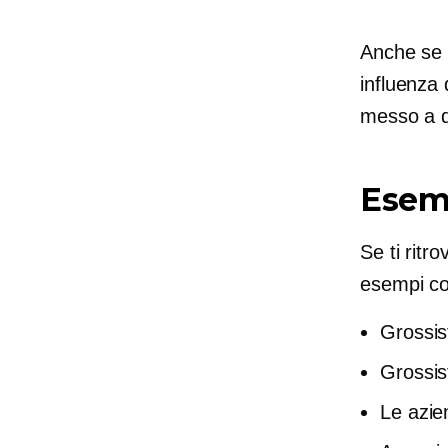
Anche se 
influenza 
messo a di
Esem
Se ti ritr
esempi com
Grossist
Grossist
Le azie