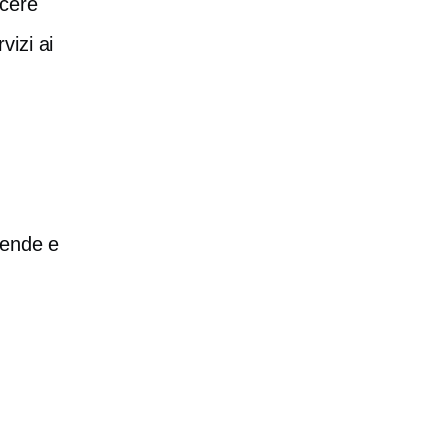
scere
vizi ai
iende e