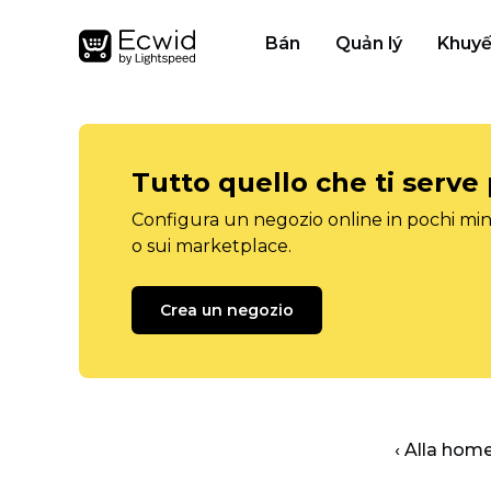
Bán
Quản lý
Khuyế
Tutto quello che ti serve
Configura un negozio online in pochi minu
o sui marketplace.
Crea un negozio
‹ Alla hom