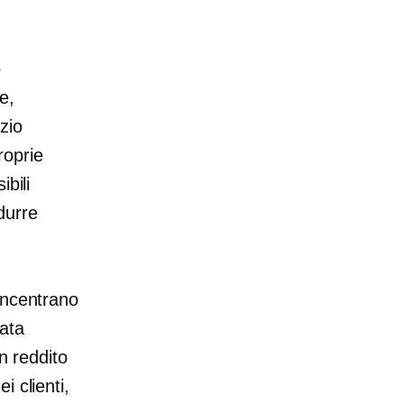
o
e,
zio
roprie
bili
idurre
oncentrano
data
n reddito
 clienti,