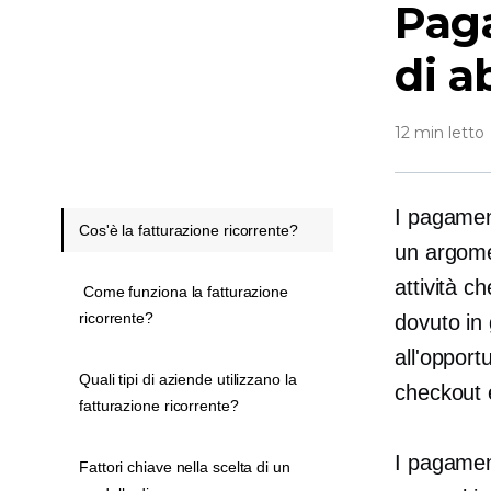
Paga
di 
12 min letto
I pagament
Cos'è la fatturazione ricorrente?
un argome
attività 
Come funziona la fatturazione
ricorrente?
dovuto in 
all'opport
Quali tipi di aziende utilizzano la
checkout e 
fatturazione ricorrente?
I pagamen
Fattori chiave nella scelta di un