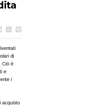
dita
iventati
lari di
 Ciò è
i e
ente i
i acquisto