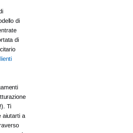
di
dello di
entrate
rtata di
citario
lienti
gamenti
atturazione
). Ti
aiutarti a
traverso