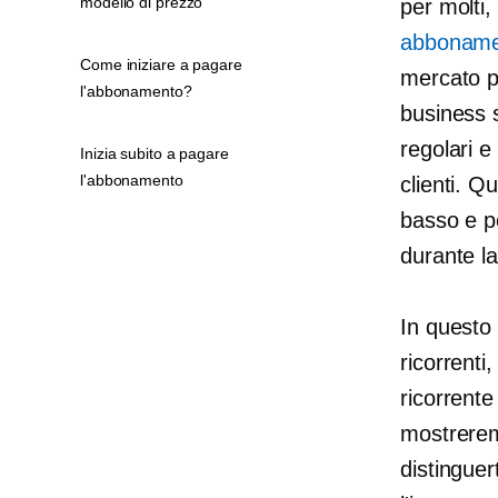
modello di prezzo
per molti
abboname
Come iniziare a pagare
mercato pe
l'abbonamento?
business 
regolari e
Inizia subito a pagare
l'abbonamento
clienti. Q
basso e p
durante l
In questo 
ricorrenti
ricorrente
mostreremo
distinguer