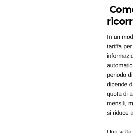
Come 
ricor
In un mode
tariffa pe
informazio
automatico
periodo di
dipende da
quota di 
mensili, m
si riduce a
Una volta 