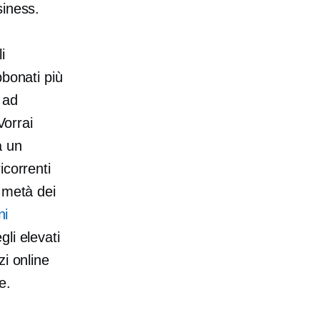
siness.
i
bbonati più
 ad
Vorrai
a un
icorrenti
 metà dei
ni
li elevati
i online
e.