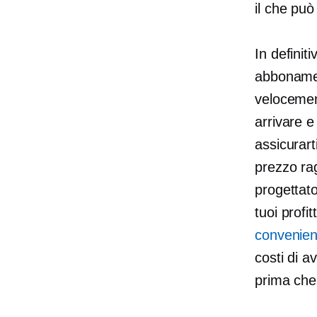
il che pu
In definit
abbonament
velocement
arrivare e
assicurart
prezzo rag
progettato
tuoi profi
convenien
costi di a
prima che 