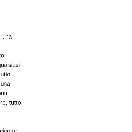
o una
e
to
ualsiasi
tutto
o una
nti
ne, tutto
icipo un