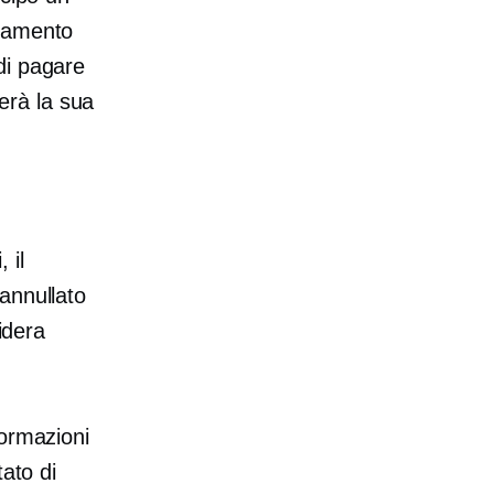
onamento
di pagare
erà la sua
 il
annullato
idera
formazioni
tato di