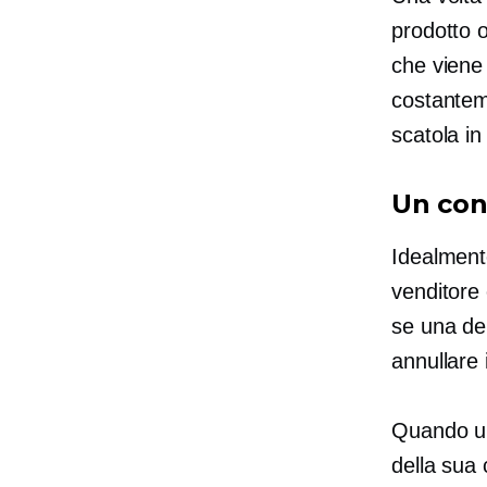
prodotto 
che viene
costantem
scatola i
Un con
Idealmente
venditore
se una del
annullare
Quando un
della sua 