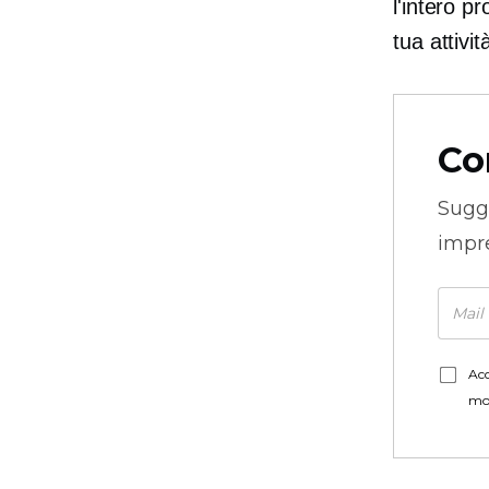
l'intero p
tua attivit
Co
Sugg
impre
Acc
mo