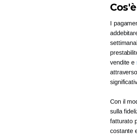
Cos'è
I pagamen
addebitare
settimana
prestabilit
vendite e
attraverso
significat
Con il mo
sulla fide
fatturato 
costante e