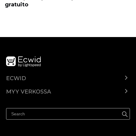
gratuito
ECWID
Ecwid.com
MYY VERKOSSA
Hinnoittelu
Myy kaikkialla
Ohjekeskus
Myy Facebookissa
Myy Instagramissa