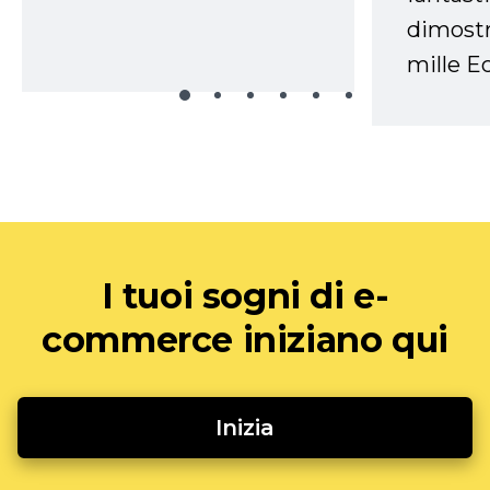
dimostr
mille Ec
I tuoi sogni di e-
commerce iniziano qui
Inizia