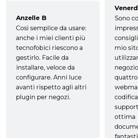
Venerd
Anzelle B
Sono co
Così semplice da usare:
impress
anche i miei clienti più
consigli
tecnofobici riescono a
mio sit
gestirlo. Facile da
utilizza
installare, veloce da
negozio
configurare. Anni luce
quattro
avanti rispetto agli altri
webmast
plugin per negozi.
codifica
support
ottima
docume
fantasti