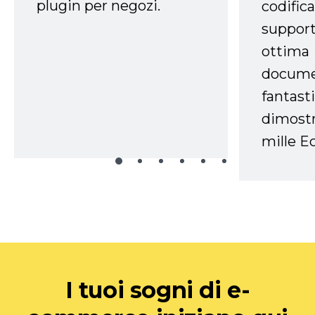
plugin per negozi.
codifica
support
ottima
docume
fantasti
dimostr
mille Ec
I tuoi sogni di e-