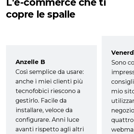
L'e-commerce che ti
copre le spalle
Venerd
Anzelle B
Sono co
Così semplice da usare:
impress
anche i miei clienti più
consigli
tecnofobici riescono a
mio sit
gestirlo. Facile da
utilizza
installare, veloce da
negozio
configurare. Anni luce
quattro
avanti rispetto agli altri
webmast