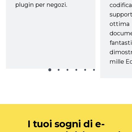
plugin per negozi.
codifica
support
ottima
docume
fantasti
dimostr
mille Ec
I tuoi sogni di e-