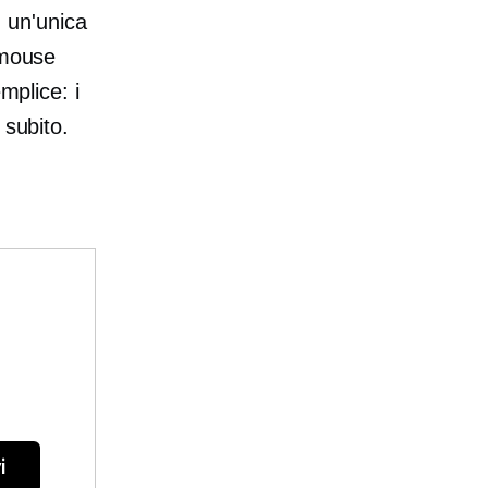
n un'unica
 mouse
mplice: i
 subito.
i