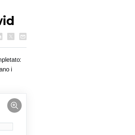
wid
pletato:
ano i