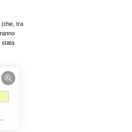
 (che, tra
neranno
 stata