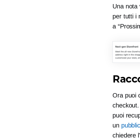
Una nota 
per tutti 
a
“Prossi
Racco
Ora puoi c
checkout.
puoi recu
un
pubblic
chiedere l