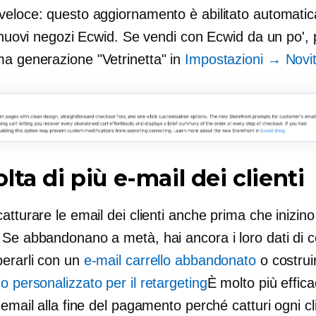
veloce: questo aggiornamento è abilitato automati
i nuovi negozi Ecwid. Se vendi con Ecwid da un po',
ma generazione
"Vetrinetta" in
Impostazioni → Novi
lta di più e-mail dei clienti
atturare le email dei clienti anche prima che inizino 
 Se abbandonano a metà, hai ancora i loro dati di c
perarli con un
e-mail carrello abbandonato
o costrui
o personalizzato per il retargeting
È molto più effic
'email alla fine del pagamento perché catturi ogni c