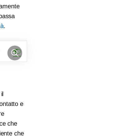
camente
 passa
tà
.
il
ontatto e
re
ace che
liente che