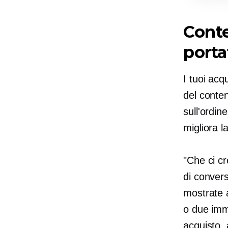
Conte
porta
I tuoi ac
del conten
sull'ordine
migliora l
"Che ci cr
di convers
mostrate 
o due imma
acquisto, 