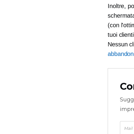
Inoltre, p
schermata,
(con l'ott
tuoi clien
Nessun cl
abbandon
Co
Sugg
impre