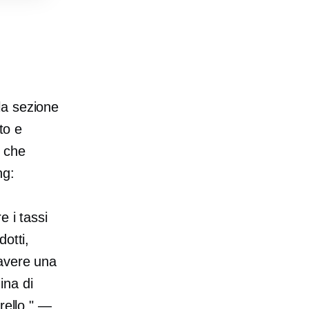
la sezione
to e
l che
ng:
e i tassi
otti,
 avere una
ina di
rello." —