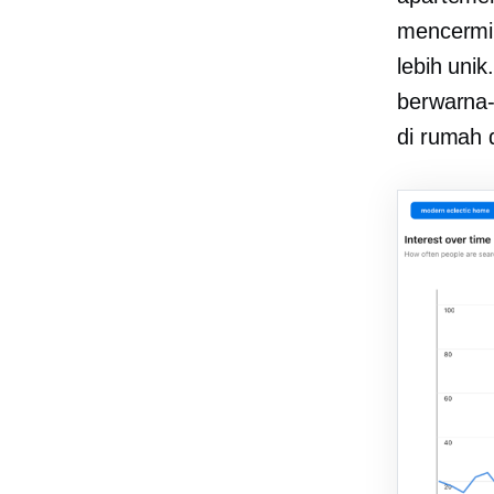
mencermi
lebih unik
berwarna-
di
rumah 