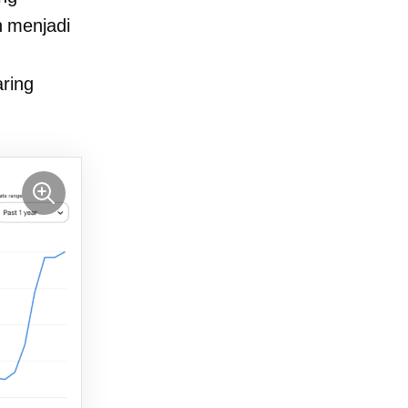
 menjadi
aring