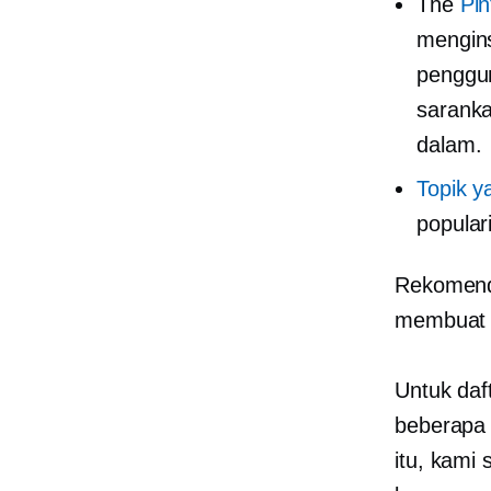
The
Pi
mengins
penggun
saranka
dalam.
Topik y
popular
Rekomenda
membuat k
Untuk daf
beberapa 
itu, kami