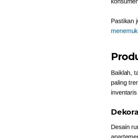
konsumen 
Pastikan 
menemukan
Prod
Baiklah, 
paling tr
inventaris
Dekora
Desain ru
apartemen