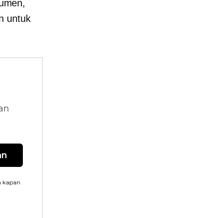
sumen,
n untuk
dan
an
n kapan