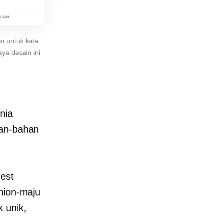
an untuk kata
ya desain ini
nia
han-bahan
est
hion-maju
 unik,