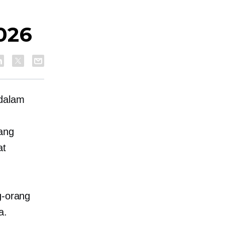
026
 dalam
yang
at
g-orang
a.