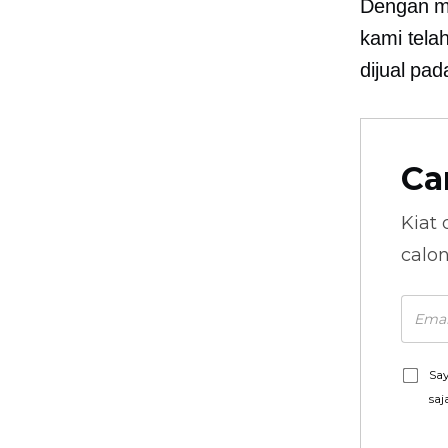
Dengan m
kami tela
dijual pa
Ca
Kiat 
calo
Say
saj