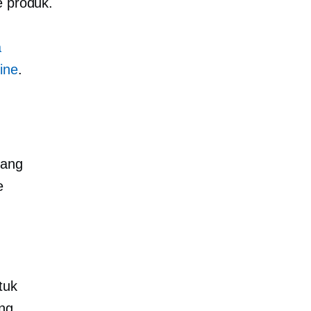
e produk.
a
ine
.
yang
e
tuk
ang