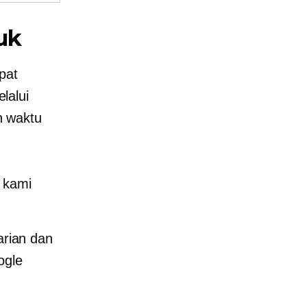
uk
pat
lalui
n waktu
, kami
rian dan
ogle