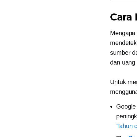
Cara 
Mengapa h
mendeteks
sumber d
dan uang 
Untuk men
menggunak
Google
peningk
Tahun 