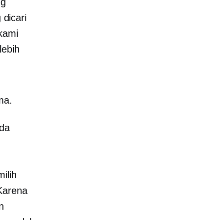
ng
dicari
 kami
lebih
ma.
da
ilih
 Karena
n