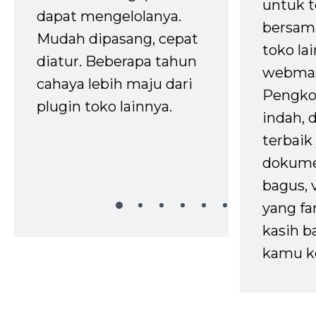
untuk t
dapat mengelolanya.
bersam
Mudah dipasang, cepat
toko la
diatur. Beberapa tahun
webmas
cahaya lebih maju dari
Pengko
plugin toko lainnya.
indah,
terbaik 
dokume
bagus, 
yang fa
kasih b
kamu k