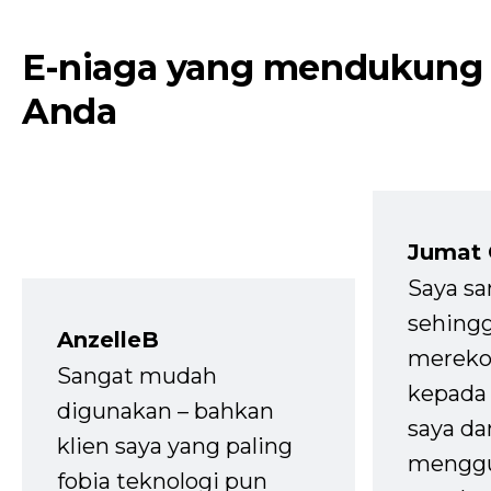
E-niaga yang mendukung
Anda
Jumat
Saya sa
sehingg
AnzelleB
mereko
Sangat mudah
kepada 
digunakan – bahkan
saya da
klien saya yang paling
mengg
fobia teknologi pun