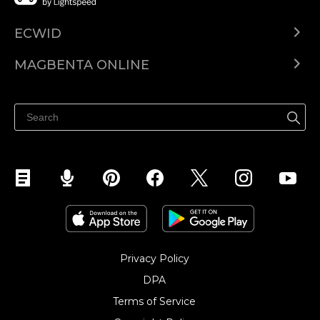
ECWID
Ecwid.com
MAGBENTA ONLINE
Help center
Ibenta kahit saan
Ibenta sa Facebook
Privacy Policy
DPA
Terms of Service