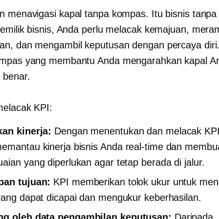
 menavigasi kapal tanpa kompas. Itu bisnis tanpa
emilik bisnis, Anda perlu melacak kemajuan, mera
n, dan mengambil keputusan dengan percaya diri
ompas yang membantu Anda mengarahkan kapal A
 benar.
elacak KPI:
an kinerja:
Dengan menentukan dan melacak KPI
emantau kinerja bisnis Anda
real-time
dan membu
aian yang diperlukan agar tetap berada di jalur.
pan tujuan:
KPI memberikan tolok ukur untuk me
yang dapat dicapai dan mengukur keberhasilan.
ng oleh data
pengambilan keputusan:
Daripada