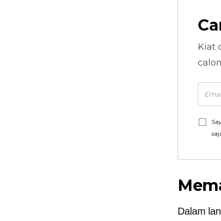
Ca
Kiat 
calo
Say
saj
Mema
Dalam lan