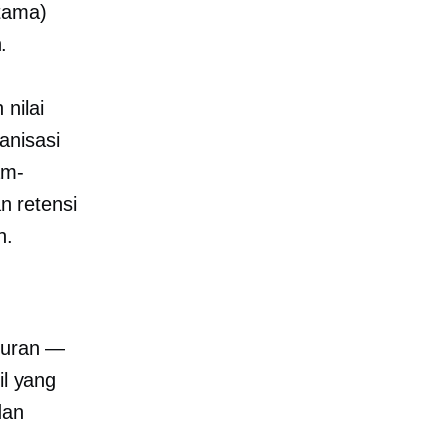
utama)
.
nilai
anisasi
am-
 retensi
n.
ukuran —
il yang
dan