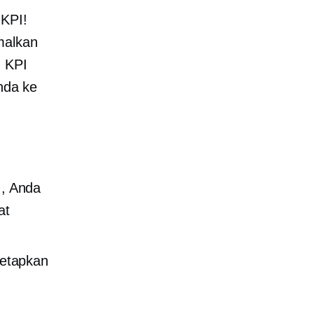
 KPI!
malkan
. KPI
nda ke
, Anda
at
netapkan