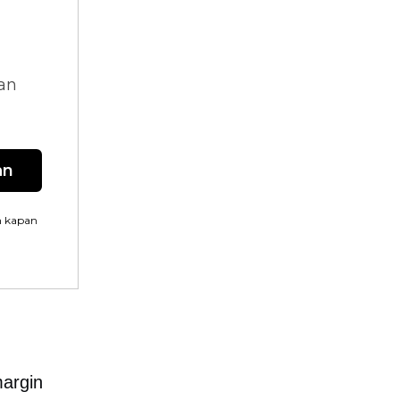
dan
an
n kapan
margin