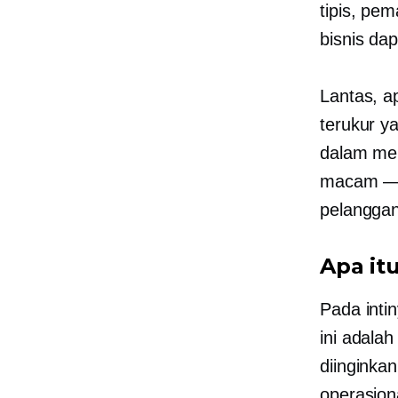
tipis, pe
bisnis da
Lantas, a
terukur y
dalam mem
macam — 
pelanggan
Apa it
Pada inti
ini adalah
diinginka
operasion