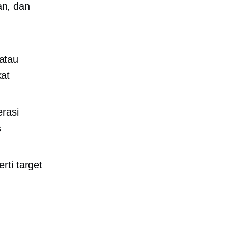
an, dan
atau
kat
erasi
s
erti target