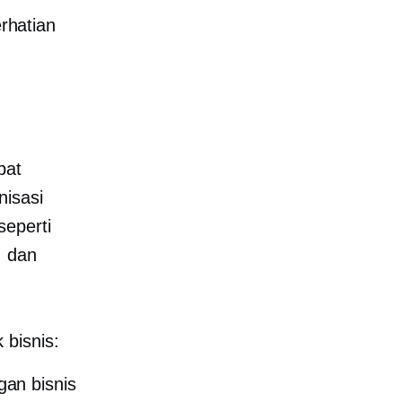
hatian
pat
nisasi
seperti
, dan
 bisnis:
gan bisnis