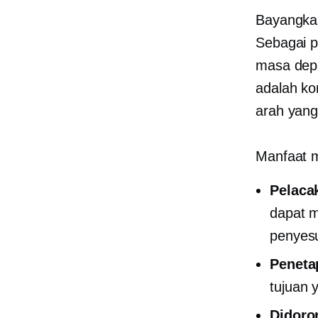
Bayangkan
Sebagai p
masa depa
adalah k
arah yang
Manfaat m
Pelacak
dapat m
penyesu
Peneta
tujuan 
Didoro