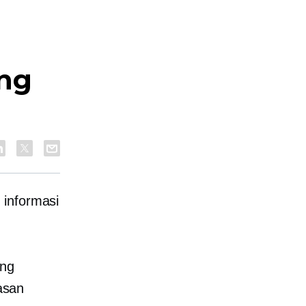
ang
 informasi
ang
asan