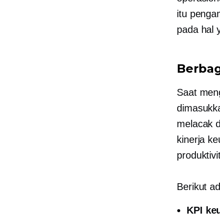
itu
pengam
pada hal 
Berbag
Saat meng
dimasukka
melacak d
kinerja k
produktiv
Berikut a
KPI ke