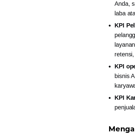
Anda, s
laba ata
KPI Pe
pelangg
layanan
retensi
KPI op
bisnis 
karyaw
KPI Ka
penjua
Menga