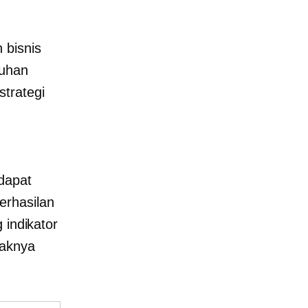
 bisnis
buhan
trategi
dapat
erhasilan
 indikator
caknya