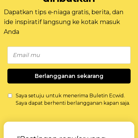
Dapatkan tips e-niaga gratis, berita, dan
ide inspiratif langsung ke kotak masuk
Anda
Berlangganan sekarang
Saya setuju untuk menerima Buletin Ecwid.
Saya dapat berhenti berlangganan kapan saja.