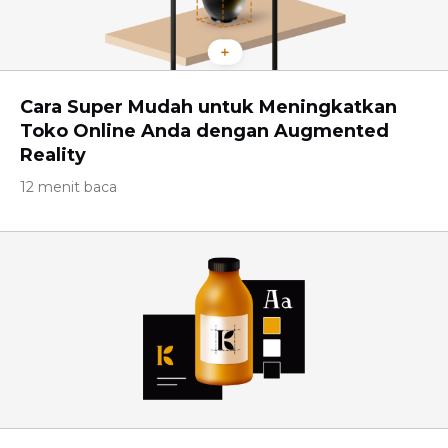
Cara Super Mudah untuk Meningkatkan
Toko Online Anda dengan Augmented
Reality
12 menit baca