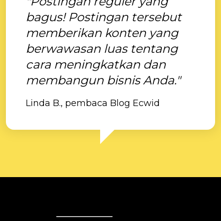
"Postingan reguler yang
bagus! Postingan tersebut
memberikan konten yang
berwawasan luas tentang
cara meningkatkan dan
membangun bisnis Anda."
Linda B., pembaca Blog Ecwid
Ecwid
Ecwid