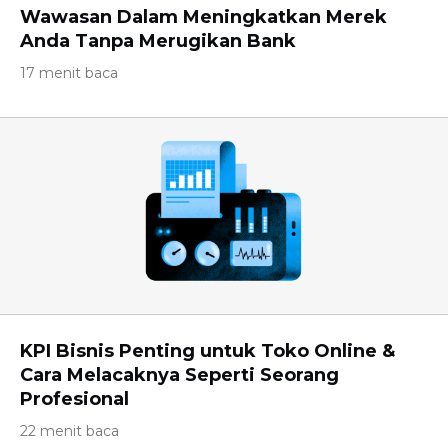
Wawasan Dalam Meningkatkan Merek
Anda Tanpa Merugikan Bank
17 menit baca
KPI Bisnis Penting untuk Toko Online &
Cara Melacaknya Seperti Seorang
Profesional
22 menit baca