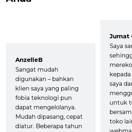
Jumat
Saya sa
sehingg
AnzelleB
mereko
Sangat mudah
kepada 
digunakan – bahkan
saya da
klien saya yang paling
mengg
fobia teknologi pun
untuk t
dapat mengelolanya.
bersam
Mudah dipasang, cepat
toko la
diatur. Beberapa tahun
webmas