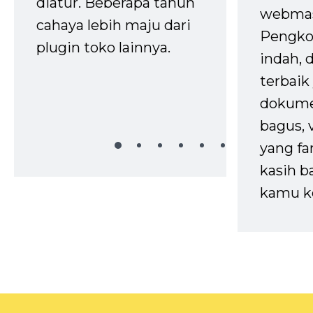
diatur. Beberapa tahun
webmas
cahaya lebih maju dari
Pengko
plugin toko lainnya.
indah,
terbaik 
dokume
bagus, 
yang fa
kasih b
kamu k