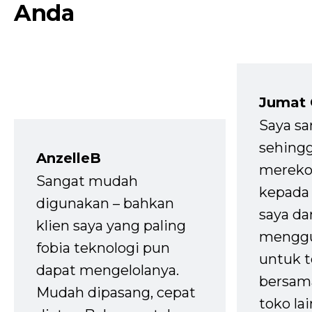
Anda
Jumat
Saya sa
sehingg
AnzelleB
mereko
Sangat mudah
kepada 
digunakan – bahkan
saya da
klien saya yang paling
mengg
fobia teknologi pun
untuk t
dapat mengelolanya.
bersam
Mudah dipasang, cepat
toko la