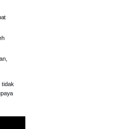
pat
eh
an,
 tidak
upaya