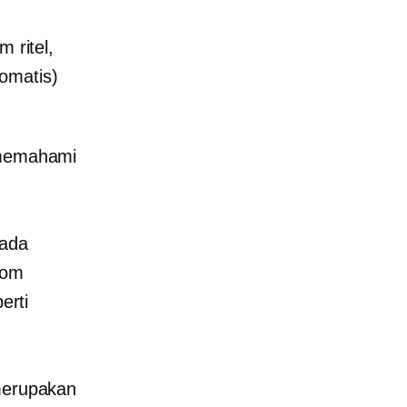
 ritel,
omatis)
k memahami
ada
com
erti
 merupakan