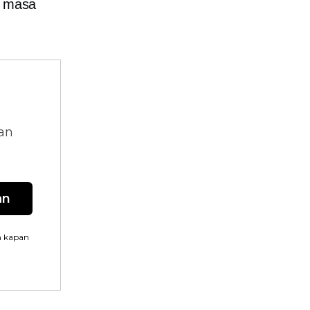
i masa
dan
an
n kapan