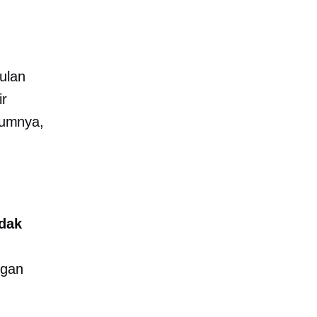
ulan
ir
lumnya,
idak
ngan