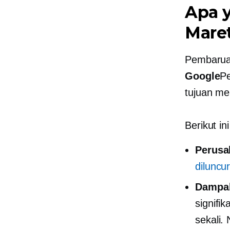
Apa y
Mare
Pembaruan
Google
Pe
tujuan me
Berikut in
Perusa
diluncu
Dampa
signifi
sekali.