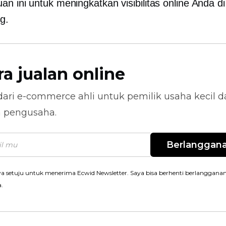
an ini untuk meningkatkan visibilitas online Anda d
g.
ra jualan online
dari
e-commerce
ahli untuk pemilik usaha kecil 
n pengusaha.
Berlanggan
a setuju untuk menerima Ecwid Newsletter. Saya bisa berhenti berlanggana
a.