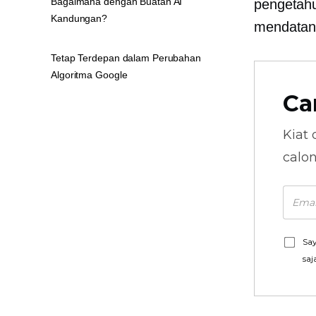
Bagaimana dengan Buatan AI
pengetahu
Kandungan?
mendatan
Tetap Terdepan dalam Perubahan
Algoritma Google
Ca
Kiat 
calo
Say
saj