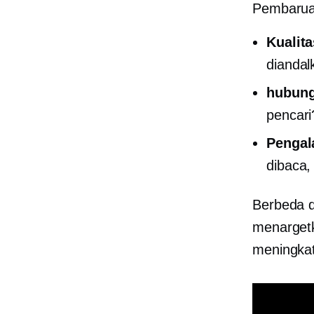
Pembarua
Kualit
diandal
hubun
pencari
Pengal
dibaca,
Berbeda d
menargetk
meningkat