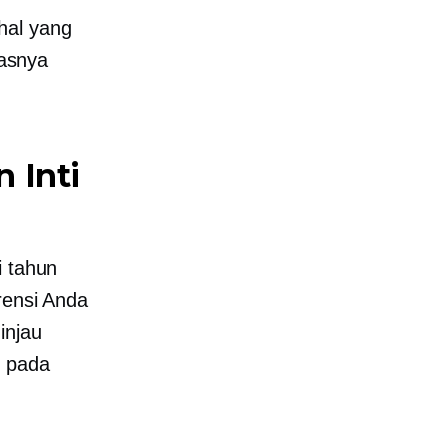
hal yang
asnya
 Inti
i tahun
rensi Anda
injau
n pada