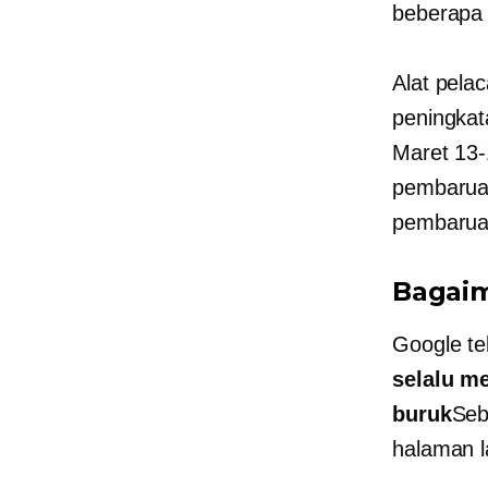
beberapa 
Alat pela
peningkat
Maret
13-
pembarua
pembarua
Bagaim
Google t
selalu m
buruk
Seb
halaman l