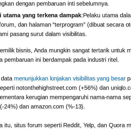
ngkan dengan pembaruan inti sebelumnya.
ri utama yang terkena dampak
:Pelaku utama dalam
forum, dan halaman “terprogram” (dibuat secara ot
mi pasang surut dalam visibilitas.
emilik bisnis, Anda mungkin sangat tertarik untu
 pembaruan ini berdampak pada industri ritel.
 data
menunjukkan lonjakan visibilitas yang besar
p
seperti notonthehighstreet.com (+56%) dan uniqlo.
sementara kerugian mempengaruhi nama-nama sep
m
(-24%)
dan amazon.com
(%-13).
 itu, situs forum seperti Reddit, Yelp, dan Quora