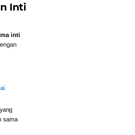
n Inti
ma inti
dengan
ai
 yang
an sama