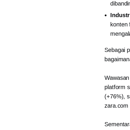
dibandi
Indust
konten 
mengala
Sebagai p
bagaimana
Wawasan
platform 
(+76%), 
zara.co
Sementara