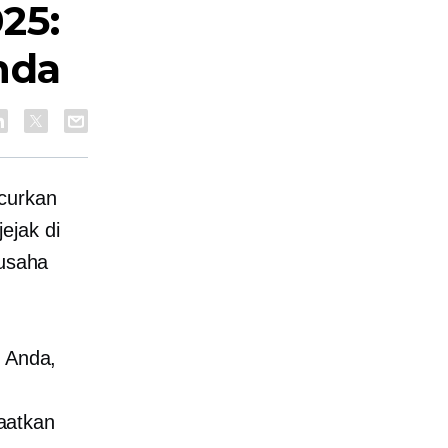
25:
nda
ncurkan
ejak di
 usaha
b Anda,
aatkan