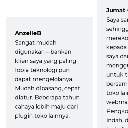
Jumat
Saya sa
sehingg
AnzelleB
mereko
Sangat mudah
kepada 
digunakan – bahkan
saya da
klien saya yang paling
mengg
fobia teknologi pun
untuk t
dapat mengelolanya.
bersam
Mudah dipasang, cepat
toko la
diatur. Beberapa tahun
webmas
cahaya lebih maju dari
Pengko
plugin toko lainnya.
indah,