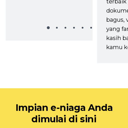
terbaik 
dokume
bagus, 
yang fa
kasih b
kamu k
Impian e-niaga Anda
dimulai di sini