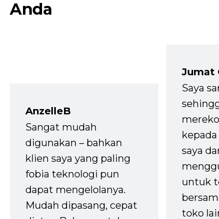
Anda
Jumat
Saya sa
sehingg
AnzelleB
mereko
Sangat mudah
kepada 
digunakan – bahkan
saya da
klien saya yang paling
mengg
fobia teknologi pun
untuk t
dapat mengelolanya.
bersam
Mudah dipasang, cepat
toko la