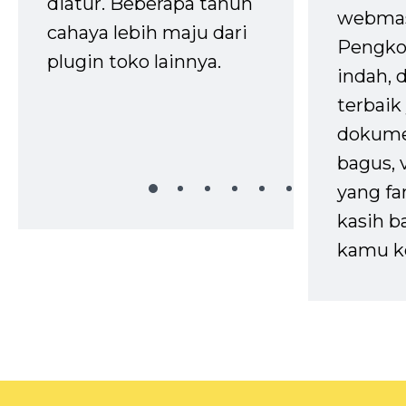
diatur. Beberapa tahun
webmas
cahaya lebih maju dari
Pengko
plugin toko lainnya.
indah,
terbaik 
dokume
bagus, 
yang fa
kasih b
kamu k