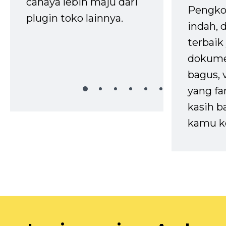
cahaya lebih maju dari
Pengko
plugin toko lainnya.
indah,
terbaik 
dokume
bagus, 
yang fa
kasih b
kamu k