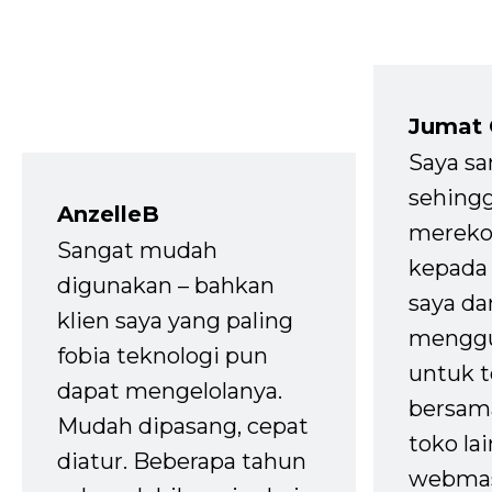
Jumat
Saya sa
sehingg
AnzelleB
mereko
Sangat mudah
kepada 
digunakan – bahkan
saya da
klien saya yang paling
mengg
fobia teknologi pun
untuk t
dapat mengelolanya.
bersam
Mudah dipasang, cepat
toko la
diatur. Beberapa tahun
webmas