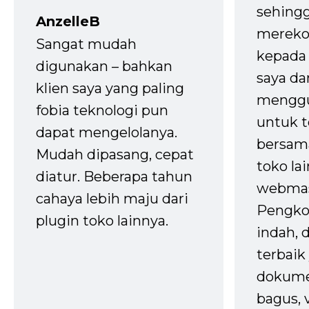
sehingg
AnzelleB
mereko
Sangat mudah
kepada 
digunakan – bahkan
saya da
klien saya yang paling
mengg
fobia teknologi pun
untuk t
dapat mengelolanya.
bersam
Mudah dipasang, cepat
toko la
diatur. Beberapa tahun
webmas
cahaya lebih maju dari
Pengko
plugin toko lainnya.
indah,
terbaik 
dokume
bagus, 