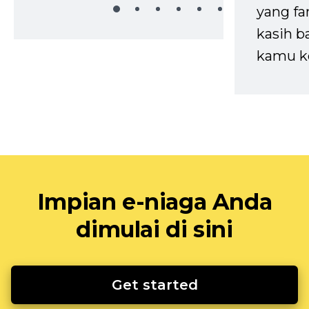
yang fa
kasih b
kamu k
Impian e-niaga Anda
dimulai di sini
Get started