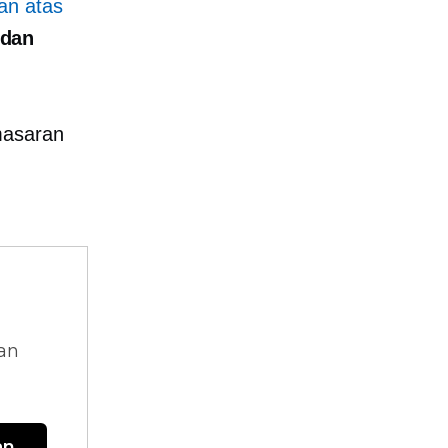
an atas
 dan
masaran
n
dan
an