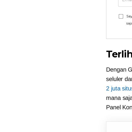
Say
saj
Terli
Dengan Go
seluler d
2 juta sit
mana saja
Panel Kon