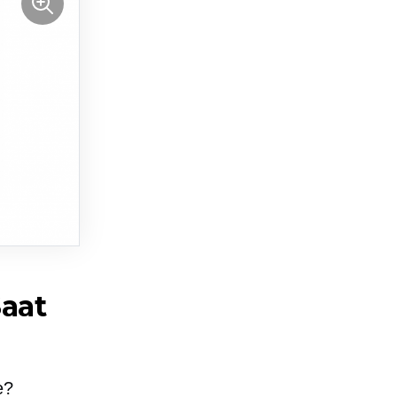
Saat
e?