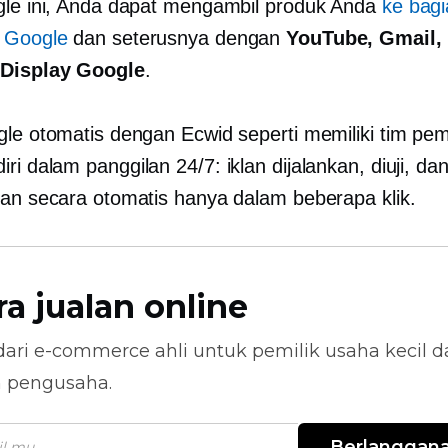
gle ini, Anda dapat mengambil produk Anda
ke bagi
 Google
dan seterusnya dengan
YouTube, Gmail,
 Display Google
.
gle otomatis dengan Ecwid seperti memiliki tim pe
iri
dalam panggilan
24/7: iklan dijalankan, diuji, da
kan secara otomatis hanya dalam beberapa klik.
ra jualan online
dari
e-commerce
ahli untuk pemilik usaha kecil 
n pengusaha.
Berlanggan