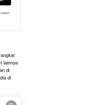
n kapan
rangkat
n lainnya
an di
dia di