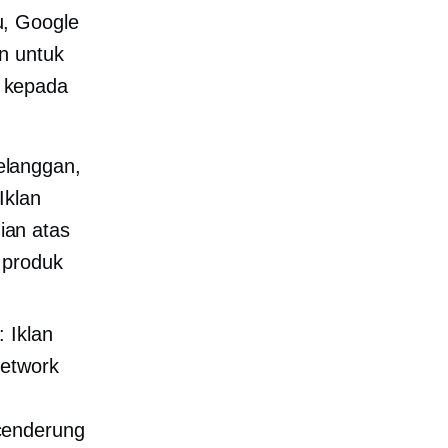
u, Google
n untuk
 kepada
elanggan,
Iklan
ian atas
 produk
: Iklan
Network
cenderung