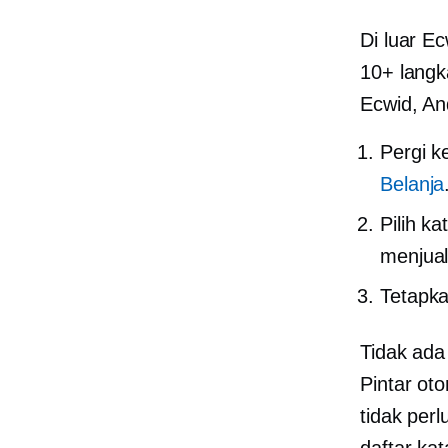
Di luar 
10+ langk
Ecwid, An
Pergi 
Belanja
Pilih k
menjual
Tetapka
Tidak ada
Pintar ot
tidak per