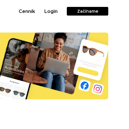
Cenník
Login
Začíname