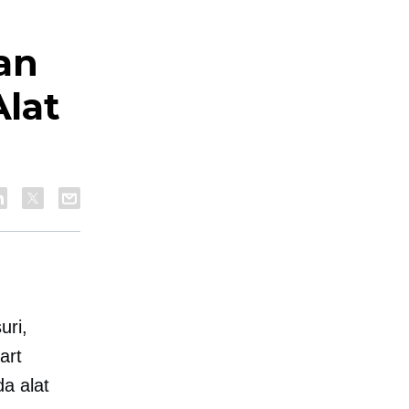
an
lat
uri,
art
a alat