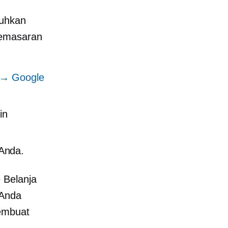
tuhkan
pemasaran
 → Google
in
Anda.
 Belanja
 Anda
membuat