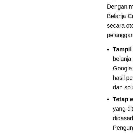
Dengan me
Belanja C
secara o
pelangga
Tampil
belanja
Google 
hasil p
dan solu
Tetap 
yang di
didasar
Pengunj