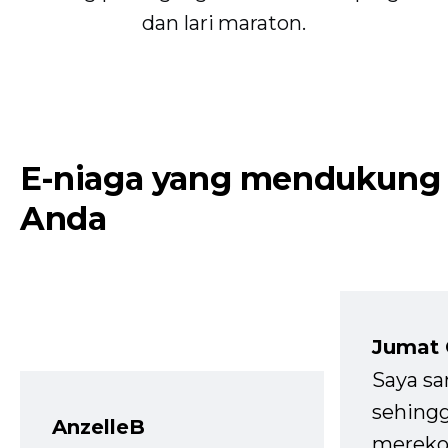
dan lari maraton.
E-niaga yang mendukung
Anda
Jumat
Saya sa
sehingg
AnzelleB
mereko