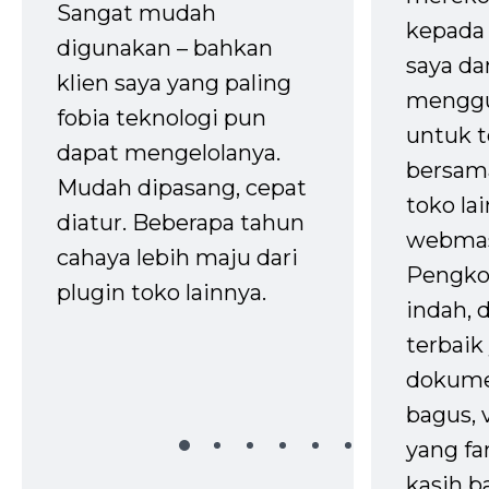
Sangat mudah
kepada 
digunakan – bahkan
saya da
klien saya yang paling
mengg
fobia teknologi pun
untuk t
dapat mengelolanya.
bersam
Mudah dipasang, cepat
toko la
diatur. Beberapa tahun
webmas
cahaya lebih maju dari
Pengko
plugin toko lainnya.
indah,
terbaik 
dokume
bagus, 
yang fa
kasih b