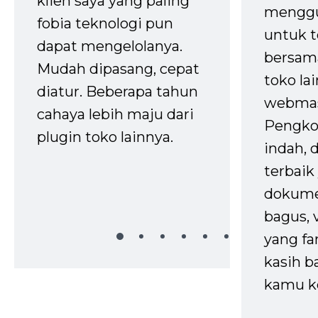
klien saya yang paling
mengg
fobia teknologi pun
untuk t
dapat mengelolanya.
bersam
Mudah dipasang, cepat
toko la
diatur. Beberapa tahun
webmas
cahaya lebih maju dari
Pengko
plugin toko lainnya.
indah,
terbaik 
dokume
bagus, 
yang fa
kasih b
kamu k