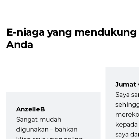
E-niaga yang mendukung
Anda
Jumat
Saya sa
sehingg
AnzelleB
mereko
Sangat mudah
kepada 
digunakan – bahkan
saya da