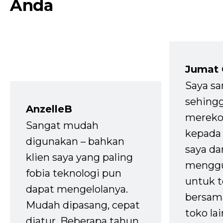
Anda
Jumat
Saya sa
sehingg
AnzelleB
mereko
Sangat mudah
kepada 
digunakan – bahkan
saya da
klien saya yang paling
mengg
fobia teknologi pun
untuk t
dapat mengelolanya.
bersam
Mudah dipasang, cepat
toko la
diatur. Beberapa tahun