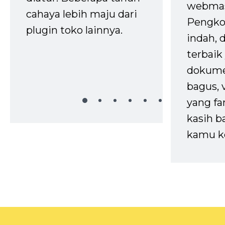
webmas
cahaya lebih maju dari
Pengko
plugin toko lainnya.
indah,
terbaik 
dokume
bagus, 
yang fa
kasih b
kamu k