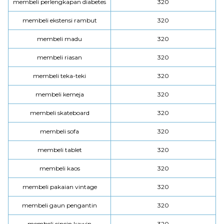
membeli perlengkapan diabetes
320
membeli ekstensi rambut
320
membeli madu
320
membeli riasan
320
membeli teka-teki
320
membeli kemeja
320
membeli skateboard
320
membeli sofa
320
membeli tablet
320
membeli kaos
320
membeli pakaian vintage
320
membeli gaun pengantin
320
membeli cincin kawin
320