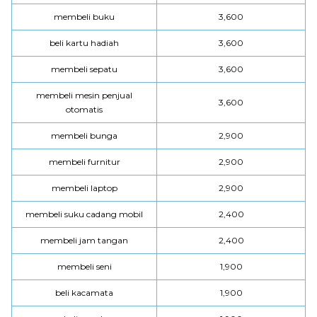
membeli buku
3,600
beli kartu hadiah
3,600
membeli sepatu
3,600
membeli mesin penjual
3,600
otomatis
membeli bunga
2,900
membeli furnitur
2,900
membeli laptop
2,900
membeli suku cadang mobil
2,400
membeli jam tangan
2,400
membeli seni
1,900
beli kacamata
1,900