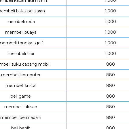
mbeli kacamata hitam
1,000
embeli buku pelajaran
1,000
membeli roda
1,000
membeli buaya
1,000
membeli tongkat golf
1,000
membeli tirai
1,000
beli suku cadang mobil
880
membeli komputer
880
membeli kristal
880
beli game
880
membeli lukisan
880
membeli permadani
880
beli benih
880