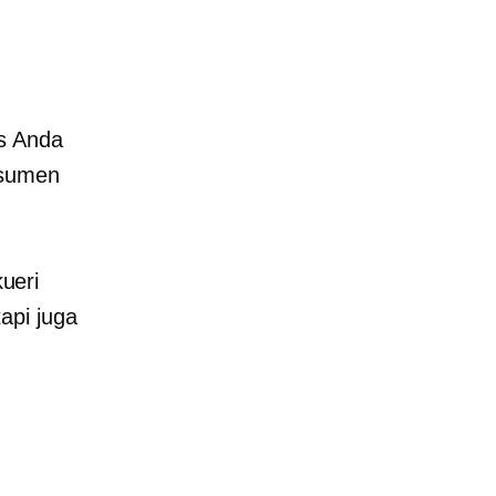
us Anda
nsumen
ueri
api juga