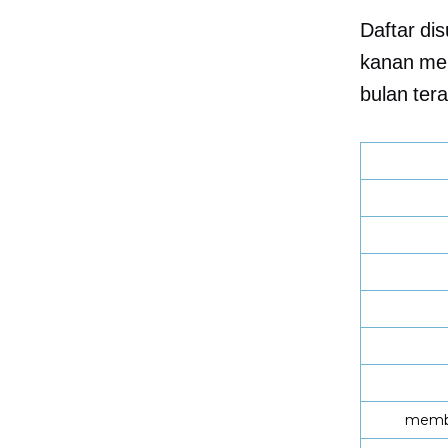
Daftar di
kanan men
bulan tera
membe