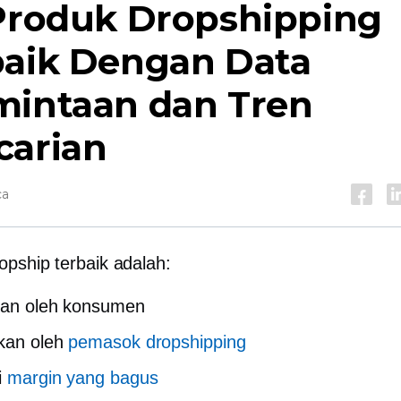
 Produk Dropshipping
baik Dengan Data
mintaan dan Tren
carian
ca
opship terbaik adalah:
kan oleh konsumen
kan oleh
pemasok dropshipping
i
margin yang bagus