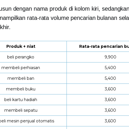
susun dengan nama produk di kolom kiri, sedangka
ampilkan rata-rata volume pencarian bulanan sel
khir.
Produk + niat
Rata-rata pencarian b
beli perangko
9,900
membeli perhiasan
5,400
membeli ban
5,400
membeli buku
3,600
beli kartu hadiah
3,600
membeli sepatu
3,600
li mesin penjual otomatis
3,600