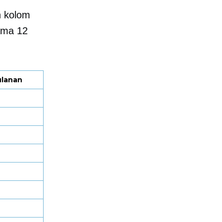
n kolom
ama 12
ulanan