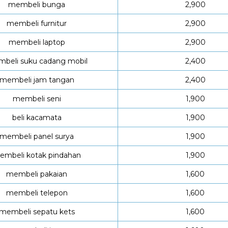
membeli bunga
2,900
membeli furnitur
2,900
membeli laptop
2,900
beli suku cadang mobil
2,400
membeli jam tangan
2,400
membeli seni
1,900
beli kacamata
1,900
membeli panel surya
1,900
embeli kotak pindahan
1,900
membeli pakaian
1,600
membeli telepon
1,600
membeli sepatu kets
1,600