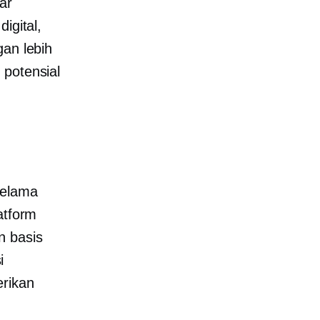
ar
igital,
gan lebih
 potensial
selama
atform
n basis
i
erikan