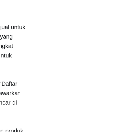
jual untuk
 yang
ngkat
untuk
“Daftar
nawarkan
ncar di
an produk