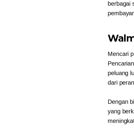
berbagai
pembayar
Walm
Mencari p
Pencarian 
peluang l
dari pera
Dengan bi
yang berk
meningkat