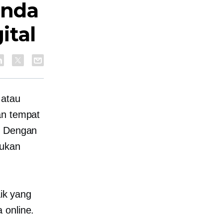
Anda
ital
 atau
an tempat
. Dengan
tukan
aik yang
 online.