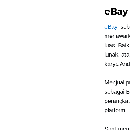
eBay
eBay
, se
menawarka
luas. Bai
lunak, at
karya And
Menjual p
sebagai B
perangkat
platform.
Saat mema