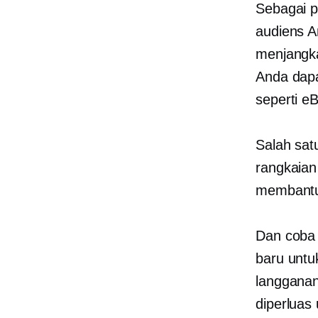
Sebagai p
audiens A
menjangk
Anda dapa
seperti e
Salah sat
rangkaian
membantu 
Dan coba 
baru untu
langgana
diperluas 