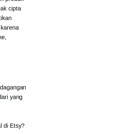
ak cipta
tikan
 karena
ne,
erdagangan
dari yang
 di Etsy?