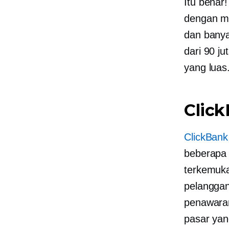
Itu benar
dengan men
dan banya
dari 90 j
yang luas
Clic
ClickBank
beberapa 
terkemuka
pelanggan
penawaran
pasar yan