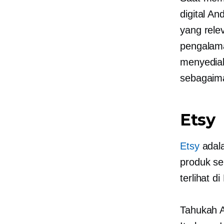
digital A
yang rele
pengalama
menyediak
sebagaima
Etsy
Etsy
adal
produk se
terlihat di
Tahukah A