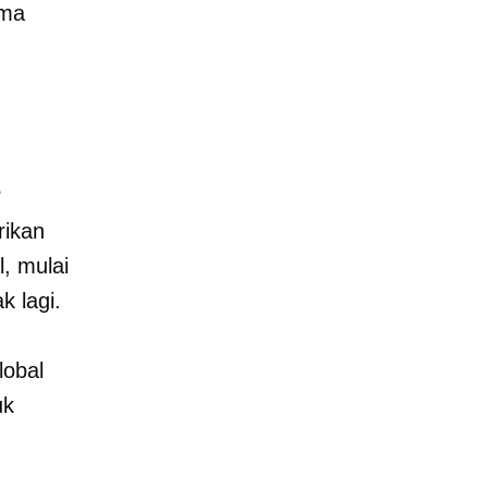
ima
?
rikan
, mulai
k lagi.
lobal
uk