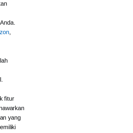
kan
 Anda.
zon
,
lah
l.
 fitur
menawarkan
gan yang
emiliki