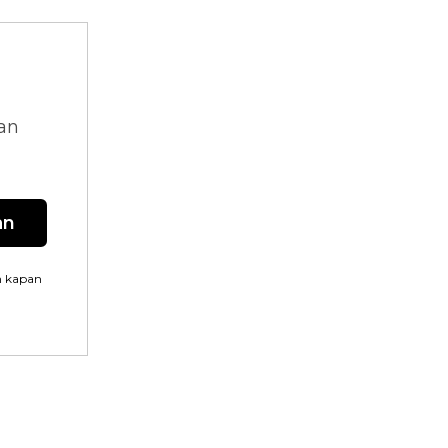
dan
an
n kapan