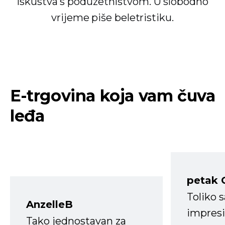
iskustva s poduzetništvom. U slobodno
vrijeme piše beletristiku.
E-trgovina koja vam čuva
leđa
petak 
Toliko 
AnzelleB
impresi
Tako jednostavan za