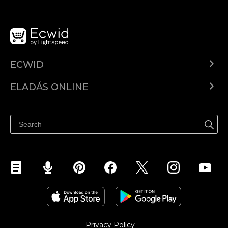
ECWID
Ecwid.com
ELADÁS ONLINE
Árkalkuláció
Eladni mindenhol
Súgó
Eladás a Facebookon
Eladás Instagramon
Privacy Policy