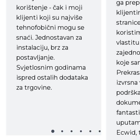
ga prep
korištenje - čak i moji
klijent
klijenti koji su najviše
stranice
tehnofobični mogu se
koristi
snaći. Jednostavan za
vlastit
instalaciju, brz za
zajedno 
postavljanje.
koje s
Svjetlosnim godinama
Prekras
ispred ostalih dodataka
izvrsna
za trgovine.
podrška
dokume
fantasti
uputama
Ecwid, t