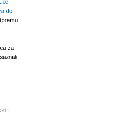
tuće
ara do
otpremu
ica za
saznali
ki i