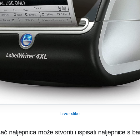
Izvor slike
č naljepnica može stvoriti i ispisati naljepnice s 