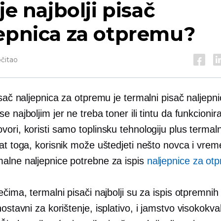
 je najbolji pisač
epnica za otpremu?
očitao
isač naljepnica za otpremu je termalni pisač naljepni
e najboljim jer ne treba toner ili tintu da funkcionir
ori, koristi samo toplinsku tehnologiju plus termalni
at toga, korisnik može uštedjeti nešto novca i vrem
alne naljepnice potrebne za ispis
naljepnice za ot
ečima, termalni pisači najbolji su za ispis otpremnih
nostavni za korištenje,
isplativo,
i jamstvo
visokokval