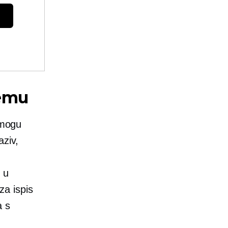
remu
 mogu
aziv,
 u
za ispis
a s