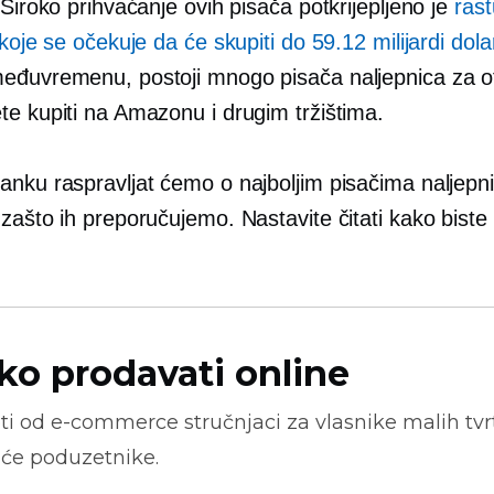
 Široko prihvaćanje ovih pisača potkrijepljeno je
ras
 koje se očekuje da će skupiti do 59.12 milijardi dol
đuvremenu, postoji mnogo pisača naljepnica za 
te kupiti na Amazonu i drugim tržištima.
anku raspravljat ćemo o najboljim pisačima naljepn
zašto ih preporučujemo. Nastavite čitati kako biste 
ko prodavati online
ti od
e-commerce
stručnjaci za vlasnike malih tvrt
će poduzetnike.