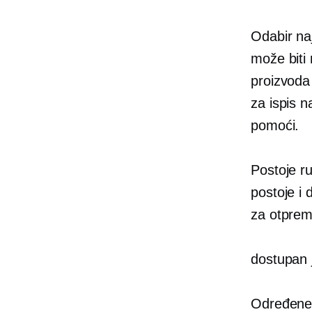
Odabir naj
može biti 
proizvoda 
za ispis n
pomoći.
Postoje r
postoje i 
za otpre
dostupan j
Određene 