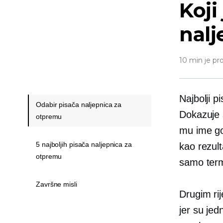
Koji
nalj
10 min je pr
Najbolji p
Odabir pisača naljepnica za
Dokazuje s
otpremu
mu ime gov
5 najboljih pisača naljepnica za
kao rezult
otpremu
samo term
Završne misli
Drugim rij
jer su jed