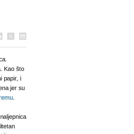
ca.
a. Kao što
 papir, i
ena jer su
premu
.
 naljepnica
itetan