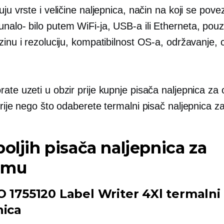
uju vrste i veličine naljepnica, način na koji se pove
unalo-
bilo putem WiFi-ja, USB-a ili Etherneta, pou
zinu i rezoluciju, kompatibilnost OS-a, održavanje, c
ate uzeti u obzir prije kupnje pisača naljepnica za 
prije nego što odaberete termalni pisač naljepnica 
boljih pisača naljepnica za
emu
O 1755120 Label Writer 4Xl termalni
nica