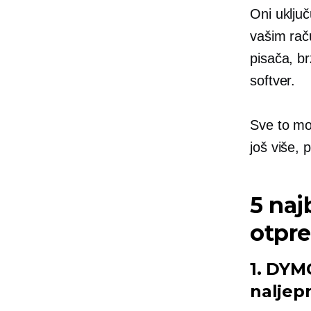
Oni uključ
vašim
rač
pisača, br
softver.
Sve to mor
još više, 
5 naj
otpr
1. DYM
naljep