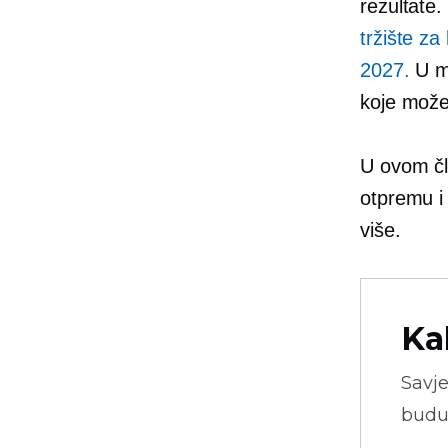
rezultate.
tržište za
2027.
U me
koje može
U ovom čl
otpremu i 
više.
Ka
Savje
budu