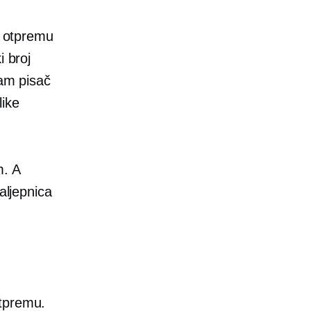
a otpremu
i broj
mam pisač
like
m. A
aljepnica
otpremu.