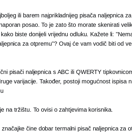
boljeg ili barem najprikladnijeg pisača naljepnica z
naporan posao. To je zato što morate skenirati velik
kako biste donijeli vrijednu odluku. Kažete li: "Ne
aljepnica za otpremu"? Ovaj će vam vodič biti od ve
učni pisači naljepnica s ABC ili QWERTY tipkovnico
druge varijacije. Također, postoji mogućnost ispisa n
mu
e na tržištu. To ovisi o zahtjevima korisnika.
značajke čine dobar termalni pisač naljepnica za 