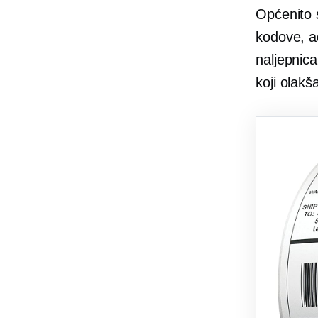
Općenito s
kodove, ad
naljepnica
koji olakš