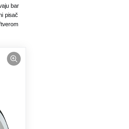
vaju bar
ni pisač
oftverom