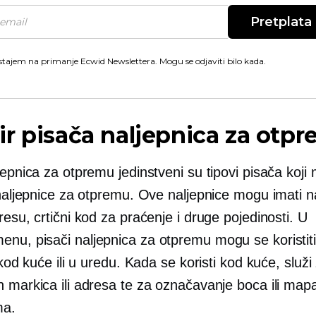
Pretplata
stajem na primanje Ecwid Newslettera. Mogu se odjaviti bilo kada.
r pisača naljepnica za otp
jepnica za otpremu jedinstveni su tipovi pisača koji
 ​​naljepnice za otpremu. Ove naljepnice mogu imati n
resu, crtični kod za praćenje i druge pojedinosti. U
nu, pisači naljepnica za otpremu mogu se koristiti
, kod kuće ili u uredu. Kada se koristi kod kuće, služi 
h markica ili adresa te za označavanje boca ili map
ma.