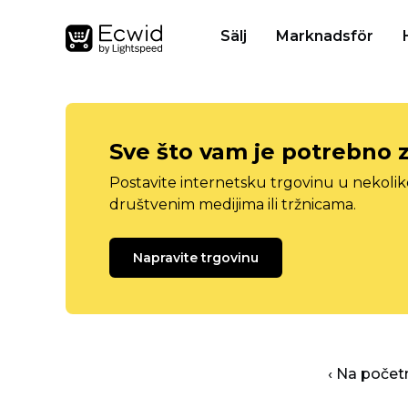
Sälj
Marknadsför
Sve što vam je potrebno 
Postavite internetsku trgovinu u nekolik
društvenim medijima ili tržnicama.
Napravite trgovinu
‹ Na počet