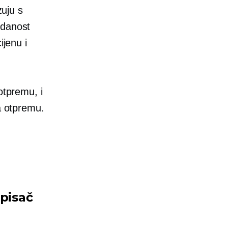
zuju s
zdanost
ijenu i
otpremu, i
za otpremu.
 pisač