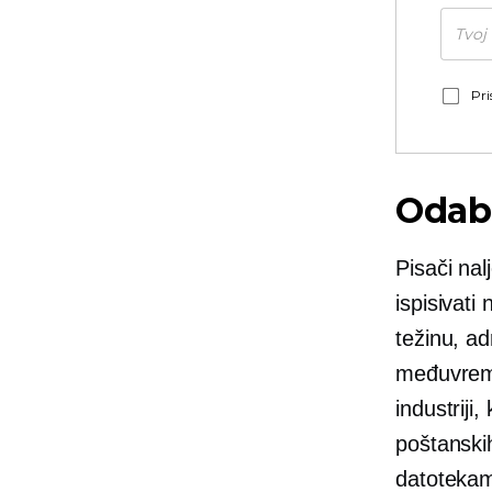
Pri
Odabi
Pisači nal
ispisivati
težinu, ad
međuvreme
industriji
poštanski
datoteka