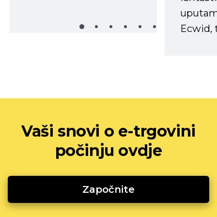
uputama
Ecwid, t
Vaši snovi o e-trgovini
počinju ovdje
Započnite