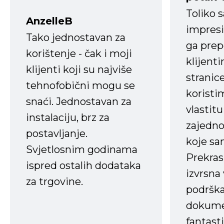
Toliko 
AnzelleB
impresi
Tako jednostavan za
ga prep
korištenje - čak i moji
klijent
klijenti koji su najviše
stranice
tehnofobični mogu se
koristi
snaći. Jednostavan za
vlastit
instalaciju, brz za
zajedno 
postavljanje.
koje s
Svjetlosnim godinama
Prekras
ispred ostalih dodataka
izvrsna
za trgovine.
podrška
dokume
fantasti