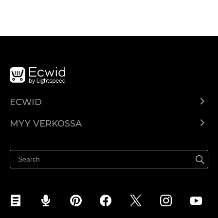
ECWID
Ecwid.com
MYY VERKOSSA
Hinnoittelu
Myy kaikkialla
Ohjekeskus
Myy Facebookissa
Myy Instagramissa