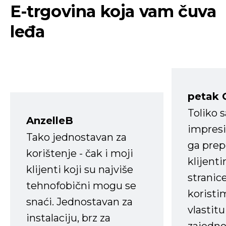
E-trgovina koja vam čuva
leđa
petak 
Toliko 
AnzelleB
impresi
Tako jednostavan za
ga prep
korištenje - čak i moji
klijent
klijenti koji su najviše
stranice
tehnofobični mogu se
koristi
snaći. Jednostavan za
vlastit
instalaciju, brz za