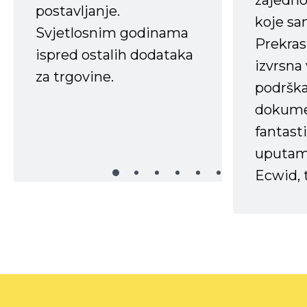
zajedno 
postavljanje.
koje s
Svjetlosnim godinama
Prekras
ispred ostalih dodataka
izvrsna
za trgovine.
podrška
dokume
fantasti
uputama
Ecwid, t