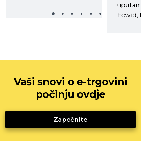
uputama
Ecwid, t
Vaši snovi o e-trgovini
počinju ovdje
Započnite