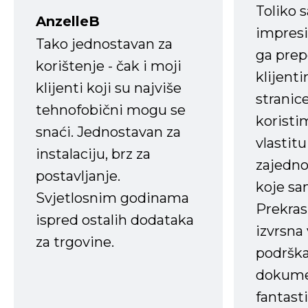
Toliko 
AnzelleB
impresi
Tako jednostavan za
ga prep
korištenje - čak i moji
klijent
klijenti koji su najviše
stranice
tehnofobični mogu se
koristi
snaći. Jednostavan za
vlastit
instalaciju, brz za
zajedno 
postavljanje.
koje s
Svjetlosnim godinama
Prekras
ispred ostalih dodataka
izvrsna
za trgovine.
podrška
dokume
fantasti