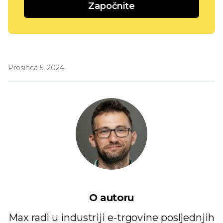
Započnite
Prosinca 5, 2024
O autoru
Max radi u industriji e-trgovine posljednjih