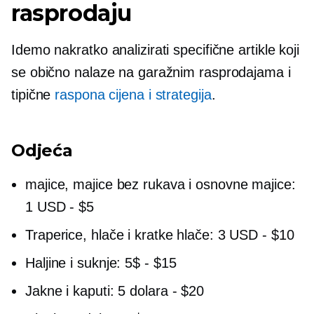
rasprodaju
Idemo nakratko analizirati specifične artikle koji
se obično nalaze na garažnim rasprodajama i
tipične
raspona cijena i strategija
.
Odjeća
majice,
majice bez rukava i osnovne majice:
1 USD
-
$5
Traperice, hlače i kratke hlače: 3 USD
-
$10
Haljine i suknje: 5$
-
$15
Jakne i kaputi: 5 dolara
-
$20