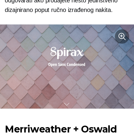
odgovarati ako prodajete nešto jedinstveno
dizajnirano poput ručno izrađenog nakita.
Merriweather + Oswald