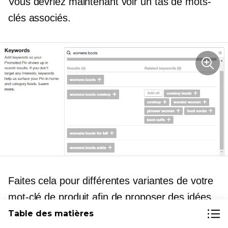
Vous devriez maintenant voir un tas de mots-
clés associés.
Faites cela pour différentes variantes de votre
mot-clé de produit afin de proposer des idées
de produits encore plus connexes.
Table des matières