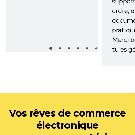
support
ordre, 
documen
pratiqu
Merci 
tu es gé
Vos rêves de commerce
électronique