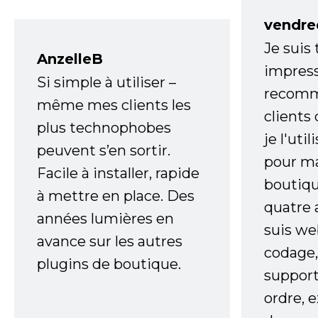
vendre
Je suis
AnzelleB
impress
Si simple à utiliser –
recomm
même mes clients les
clients
plus technophobes
je l'uti
peuvent s’en sortir.
pour m
Facile à installer, rapide
boutiqu
à mettre en place. Des
quatre 
années lumières en
suis w
avance sur les autres
codage,
plugins de boutique.
support
ordre, 