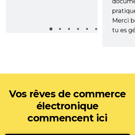
documen
pratiqu
Merci 
tu es gé
Vos rêves de commerce
électronique
commencent ici