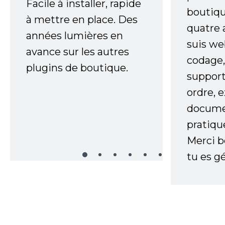
Facile à installer, rapide
boutiqu
à mettre en place. Des
quatre 
années lumières en
suis w
avance sur les autres
codage,
plugins de boutique.
support
ordre, 
documen
pratiqu
Merci 
tu es gé