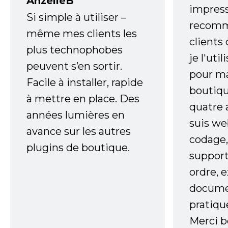
AnzelleB
impress
Si simple à utiliser –
recomm
même mes clients les
clients
plus technophobes
je l'uti
peuvent s’en sortir.
pour m
Facile à installer, rapide
boutiqu
à mettre en place. Des
quatre 
années lumières en
suis w
avance sur les autres
codage,
plugins de boutique.
support
ordre, 
documen
pratiqu
Merci 