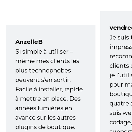
vendre
Je suis
AnzelleB
impress
Si simple à utiliser –
recomm
même mes clients les
clients
plus technophobes
je l'uti
peuvent s’en sortir.
pour m
Facile à installer, rapide
boutiqu
à mettre en place. Des
quatre 
années lumières en
suis w
avance sur les autres
codage,
plugins de boutique.
support