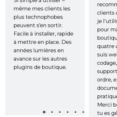
Si simple à utiliser –
recomm
même mes clients les
clients
plus technophobes
je l'uti
peuvent s’en sortir.
pour m
Facile à installer, rapide
boutiqu
à mettre en place. Des
quatre 
années lumières en
suis w
avance sur les autres
codage,
plugins de boutique.
support
ordre, 
documen
pratiqu
Merci 
tu es gé